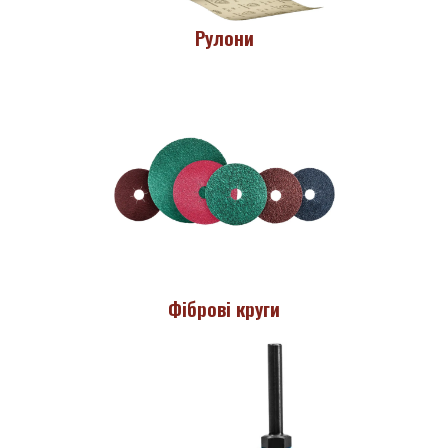
Рулони
Фіброві круги