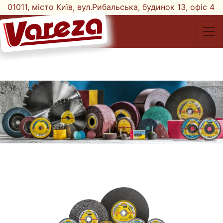
01011, місто Київ, вул.Рибальська, будинок 13, офіс 4
тел. +38-068-777-10-78;
+38-068-777-21-87
UK
EN