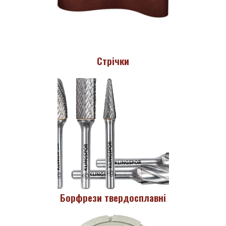
Стрічки
Борфрези твердосплавні